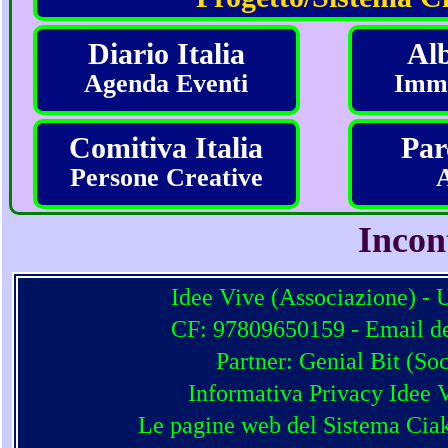
Diario Italia
Alb
Agenda Eventi
Imma
Comitiva Italia
Par
Persone Creative
Incon
Idee Vive (Associazione) - 
CF: 97809650159 - Email del
Partner:
Genial Bit
(
Soc
Informativa Privacy Idee 
Le pagine web del Sistema Ciak